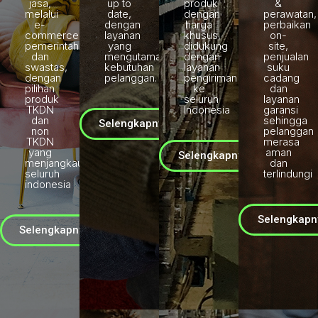
jasa,
up to
produk
&
melalui
date,
dengan
perawatan,
e-
dengan
harga
perbaikan
commerce
layanan
khusus,
on-
pemerintah
yang
didukung
site,
dan
mengutamakan
dengan
penjualan
swastas,
kebutuhan
layanan
suku
dengan
pelanggan.
pengiriman
cadang
pilihan
ke
dan
produk
seluruh
layanan
TKDN
Indonesia
garansi
dan
sehingga
Selengkapnya
non
pelanggan
TKDN
merasa
yang
aman
Selengkapnya
menjangkau
dan
seluruh
terlindungi
indonesia
Selengkapn
Selengkapnya