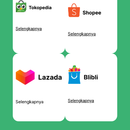
Selengkapnya
Selengkapnya
Selengkapnya
Selengkapnya