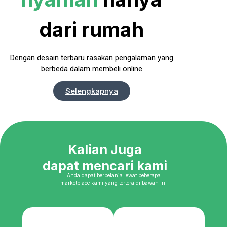
dari rumah
Dengan desain terbaru rasakan pengalaman yang
berbeda dalam membeli online
Selengkapnya
Kalian Juga
dapat mencari kami
Anda dapat berbelanja lewat beberapa
marketplace kami yang tertera di bawah ini